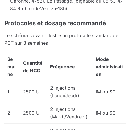
Garonne, 47520 Le Passage, joignable au 05 53 47
84 95 (Lundi-Ven: 7h-18h).
Protocoles et dosage recommandé
Le schéma suivant illustre un protocole standard de
PCT sur 3 semaines :
Se
Mode
Quantité
mai
Fréquence
administrati
de HCG
ne
on
2 injections
1
2500 UI
IM ou SC
(Lundi/Jeudi)
2 injections
2
2500 UI
IM ou SC
(Mardi/Vendredi)