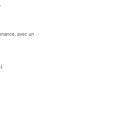
.
nnance, avec un
).