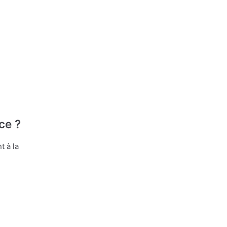
ce ?
t à la