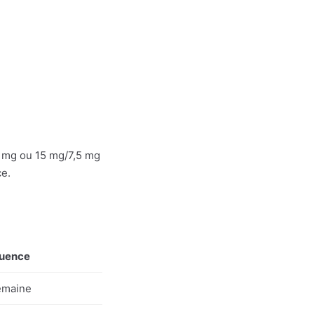
5 mg ou 15 mg/7,5 mg
ce.
uence
emaine