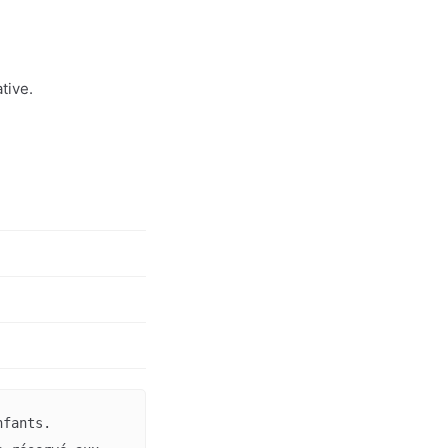
tive.
fants. 